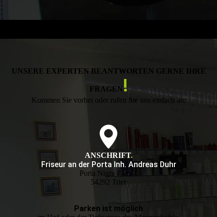
UNSERE EXPERTEN BEANTWORTEN GERNE IHRE
!
FRAGEN
Kommen Sie vorbei oder rufen Sie uns einfach an:
ANSCHRIFT
.
Friseur an der Porta Inh. Andreas Duhr
Porta Nigra Platz 1
54292 Trier
Parken ist möglich