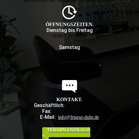
im Hof oder der Tiefgarage des Mercurehotels.
ÖFFNUNGSZEITEN
.
Dienstag bis Freitag
08:00 - 18:00 Uhr
Samstag
08:00 - 14:00 Uhr
Termine nach Vereinbarung
.
KONTAKT
.
Geschäftlich:
+49 (0) 65 12 87 17
Fax:
+49 (0) 651 99 10 689
E-Mail:
info@friseur-duhr.de
TERMINANFRAGE
»