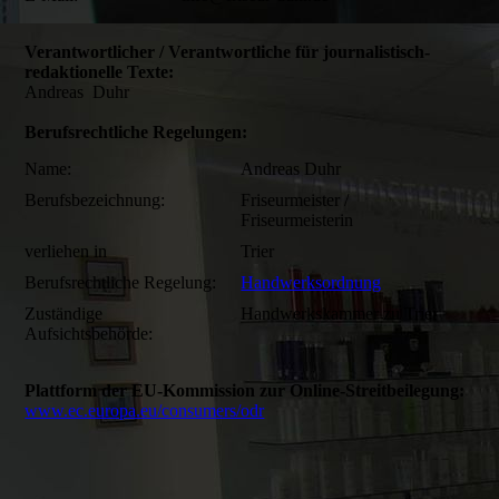
Verantwortlicher / Verantwortliche für journalistisch-
redaktionelle Texte:
Andreas Duhr
Berufsrechtliche Regelungen:
Name:
Andreas Duhr
Berufsbezeichnung:
Friseurmeister /
Friseurmeisterin
verliehen in
Trier
Berufsrechtliche Regelung:
Handwerksordnung
Zuständige
Handwerkskammer zu Trier
Aufsichtsbehörde:
Plattform der EU-Kommission zur Online-Streitbeilegung:
www.ec.europa.eu/consumers/odr