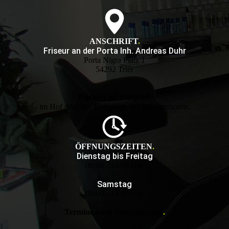
ANSCHRIFT
.
Friseur an der Porta Inh. Andreas Duhr
Porta Nigra Platz 1
54292 Trier
Parken ist möglich
im Hof oder der Tiefgarage des Mercurehotels.
ÖFFNUNGSZEITEN
.
Dienstag bis Freitag
08:00 - 18:00 Uhr
Samstag
08:00 - 14:00 Uhr
Termine nach Vereinbarung
.