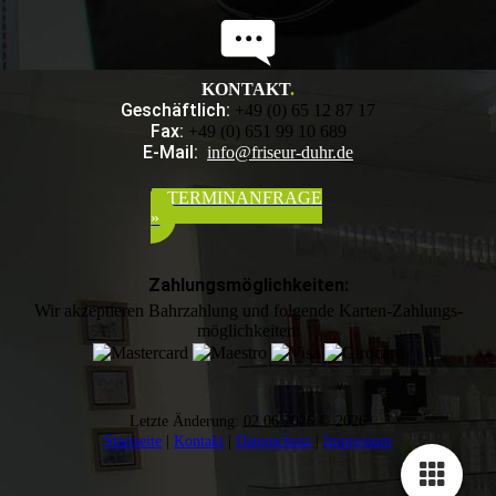
KONTAKT
.
Geschäftlich:
+49 (0) 65 12 87 17
Fax:
+49 (0) 651 99 10 689
E-Mail:
info@friseur-duhr.de
TERMINANFRAGE
»
Zahlungsmöglichkeiten:
Wir akzeptieren Bahrzahlung und folgende Karten-Zahlungs­
möglichkeiten:
Letzte Änderung: 02.06.2026 © 2026
Startseite
|
Kontakt
|
Daten­schutz
|
Impressum