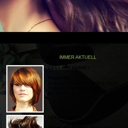
ANGEBOTE
IMMER AKTUELL
LUST AUF FARBE?
Paketpreis:
Beratung, Haarwäsche, Schnitt, Farbe,
Strähnen (10 Folien)& Frisur
85,- Euro
NEUER LOOK?
Paketpreis:
Beratung, Haarwäsche,