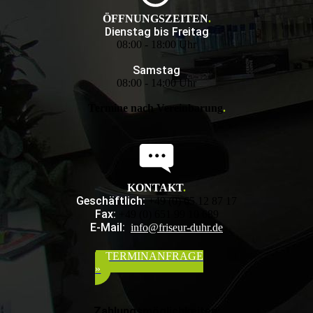
ÖFFNUNGSZEITEN
.
Dienstag bis Freitag
08:00 - 18:00 Uhr
Samstag
08:00 - 14:00 Uhr
Termine nach Vereinbarung
.
KONTAKT
.
Geschäftlich:
+49 (0) 65 12 87 17
Fax:
+49 (0) 651 99 10 689
E-Mail:
info@friseur-duhr.de
TERMINANFRAGE
»
Zahlungsmöglichkeiten: