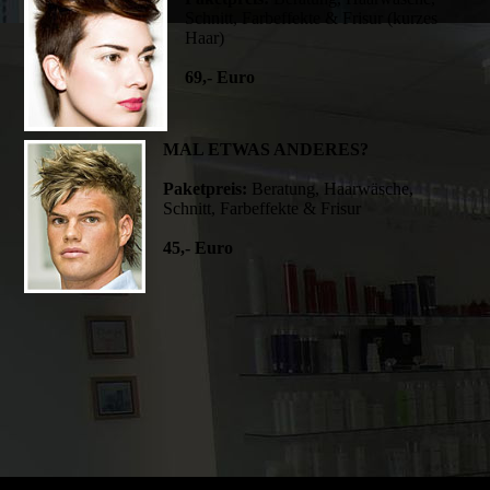
Schnitt, Farbeffekte & Frisur (kurzes
Haar)
69,- Euro
MAL ETWAS ANDERES?
Paketpreis:
Beratung, Haarwäsche,
Schnitt, Farbeffekte & Frisur
45,- Euro