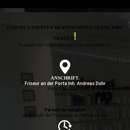
UNSERE EXPERTEN BEANTWORTEN GERNE IHRE
!
FRAGEN
Kommen Sie vorbei oder rufen Sie uns einfach an:
ANSCHRIFT
.
Friseur an der Porta Inh. Andreas Duhr
Porta Nigra Platz 1
54292 Trier
Parken ist möglich
im Hof oder der Tiefgarage des Mercurehotels.